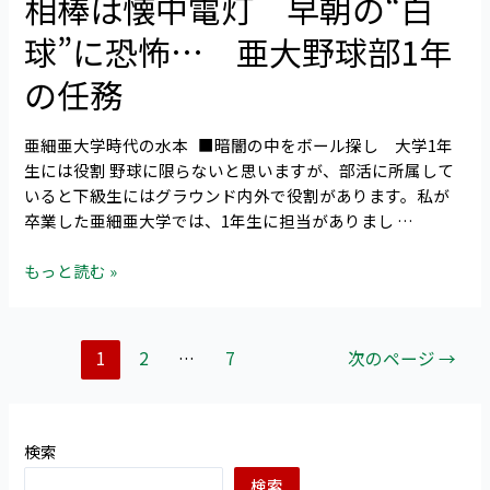
相棒は懐中電灯 早朝の“白
手
ま
棒
本
し
球”に恐怖… 亜大野球部1年
は
に
た
懐
す
の任務
（S.S
中
べ
さ
電
き
ま）
亜細亜大学時代の水本 ■暗闇の中をボール探し 大学1年
灯
打
生には役割 野球に限らないと思いますが、部活に所属して
早
者
いると下級生にはグラウンド内外で役割があります。私が
朝
は？
卒業した亜細亜大学では、1年生に担当がありまし …
の“白
球”に
もっと読む »
恐
怖…
亜
大
1
2
…
7
次のページ
→
野
球
部
検索
1
年
検索