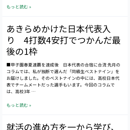
有
もっと読む »
効？
高
校
あきらめかけた日本代表入
あ
野
き
球
り 4打数4安打でつかんだ最
ら
7
め
イ
後の1枠
か
ニ
け
ン
■甲子園春夏連覇を達成後 日本代表の合宿に合流 先月の
た
グ
コラムでは、私が独断で選んだ「同級生ベストナイン」を
日
制
お届けしました。そのベストナインの中には、高校日本代
本
の
表でチームメートだった選手もいます。今回のコラムで
代
賛
は、高校3年 …
表
否
入
もっと読む »
り
4
打
就活の進め方を一から学び、
就
数