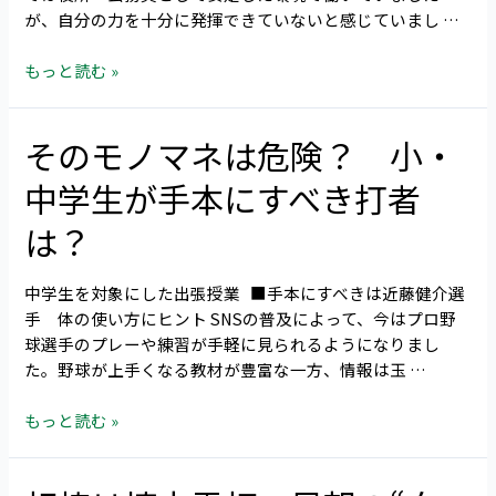
が、自分の力を十分に発揮できていないと感じていまし …
環
境
もっと読む »
で、
自
分
そのモノマネは危険？ 小・
そ
ら
の
し
中学生が手本にすべき打者
モ
く
ノ
成
は？
マ
長
ネ
で
中学生を対象にした出張授業 ■手本にすべきは近藤健介選
は
き
手 体の使い方にヒント SNSの普及によって、今はプロ野
危
る
球選手のプレーや練習が手軽に見られるようになりまし
険？
仕
た。野球が上手くなる教材が豊富な一方、情報は玉 …
小・
事
中
に
もっと読む »
学
出
生
会
が
え
相