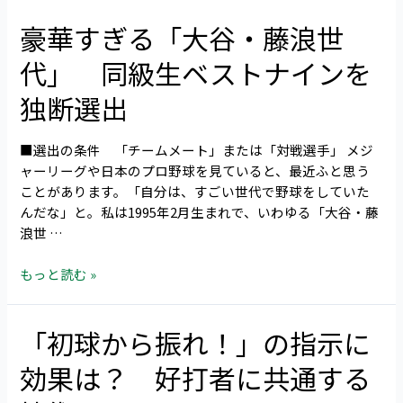
成
豪華すぎる「大谷・藤浪世
豪
長
華
の
代」 同級生ベストナインを
す
理
ぎ
由
独断選出
る
は
「大
「仕
■選出の条件 「チームメート」または「対戦選手」 メジ
谷・
組
ャーリーグや日本のプロ野球を見ていると、最近ふと思う
藤
み」
ことがあります。「自分は、すごい世代で野球をしていた
浪
と
んだな」と。私は1995年2月生まれで、いわゆる「大谷・藤
世
「口
浪世 …
代」
コ
同
ミ」
もっと読む »
級
生
ベ
「初球から振れ！」の指示に
「初
ス
球
ト
効果は？ 好打者に共通する
か
ナ
ら
イ