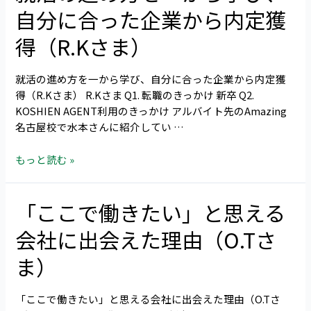
活
4
自分に合った企業から内定獲
の
安
進
打
得（R.Kさま）
め
で
方
つ
就活の進め方を一から学び、自分に合った企業から内定獲
を
か
得（R.Kさま） R.Kさま Q1. 転職のきっかけ 新卒 Q2.
一
ん
KOSHIEN AGENT利用のきっかけ アルバイト先のAmazing
か
だ
名古屋校で水本さんに紹介してい …
ら
最
学
後
もっと読む »
び、
の
自
1
分
枠
「ここで働きたい」と思える
「こ
に
こ
合
会社に出会えた理由（O.Tさ
で
っ
働
た
ま）
き
企
た
業
「ここで働きたい」と思える会社に出会えた理由（O.Tさ
い」
か