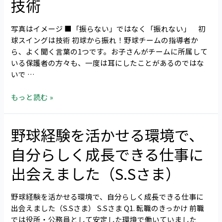
技術
振
ン
れ！」
を
写真はイメージ ■「振らない」ではなく「振れない」 初
の
独
球スイングは技術 初球から振れ！――野球チームの指導者か
指
断
ら、よく聞く言葉の1つです。お子さんがチームに所属して
示
選
いる保護者の方々も、一度は耳にしたことがあるのではな
に
出
いで …
効
果
もっと読む »
は？
好
打
野球経験を活かせる環境で、
野
者
球
に
自分らしく成長できる仕事に
経
共
験
通
出会えました（S.Sさま）
を
す
活
る
野球経験を活かせる環境で、自分らしく成長できる仕事に
か
技
出会えました（S.Sさま） S.Sさま Q1. 転職のきっかけ 前職
せ
術
では役所・公務員として安定した環境で働いていました
る