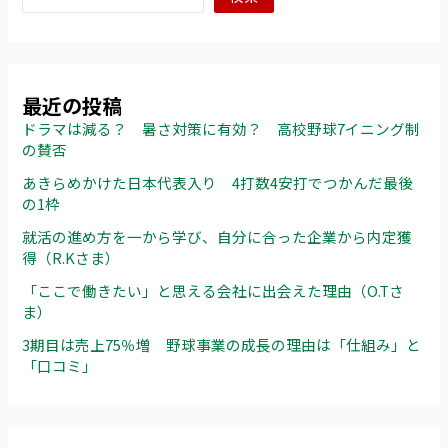
の
任
務
最近の投稿
ドラマは減る？ 暑さ対策に有効？ 高校野球7イニング制
の賛否
あきらめかけた日本代表入り 4打数4安打でつかんだ最後
の1枠
就活の進め方を一から学び、自分に合った企業から内定獲
得（R.Kさま）
「ここで働きたい」と思える会社に出会えた理由（O.Tさ
ま）
3期目は売上75％増 野球事業の成長の理由は「仕組み」と
「口コミ」