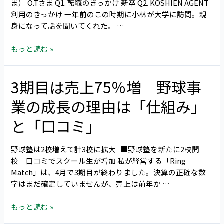
ま） O.Tさま Q1. 転職のきっかけ 新卒 Q2. KOSHIEN AGENT
と
ら
利用のきっかけ 一年前のこの時期に小林が大学に訪問。親
思
内
身になって話を聞いてくれた。 …
え
定
る
獲
もっと読む »
会
得
社
（R.K
に
さ
3期目は売上75％増 野球事
3
出
ま）
期
会
業の成長の理由は「仕組み」
目
え
は
た
と「口コミ」
売
理
上
由
野球塾は2校増えて計3校に拡大 ■野球塾を新たに2校開
75％
（O.T
校 口コミでスクール生が増加 私が経営する「Ring
増
さ
Match」は、4月で3期目が終わりました。決算の正確な数
野
ま）
字はまだ確定していませんが、売上は前年か …
球
事
もっと読む »
業
の